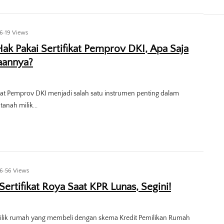
26
•
19 Views
ak Pakai Sertifikat Pemprov DKI, Apa Saja
aannya?
ikat Pemprov DKI menjadi salah satu instrumen penting dalam
tanah milik...
26
•
56 Views
Sertifikat Roya Saat KPR Lunas, Segini!
ilik rumah yang membeli dengan skema Kredit Pemilikan Rumah