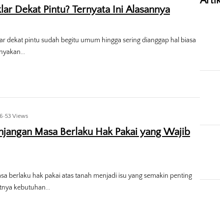
Arti
ar Dekat Pintu? Ternyata Ini Alasannya
r dekat pintu sudah begitu umum hingga sering dianggap hal biasa
nyakan...
26
•
53 Views
njangan Masa Berlaku Hak Pakai yang Wajib
a berlaku hak pakai atas tanah menjadi isu yang semakin penting
tnya kebutuhan...