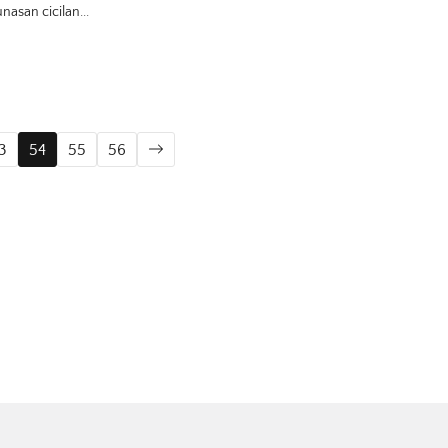
asan cicilan...
3
54
55
56