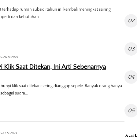
 terhadap rumah subsidi tahun ini kembali meningkat seiring
operti dan kebutuhan...
02
03
26
•
26 Views
i Klik Saat Ditekan, Ini Arti Sebenarnya
04
bunyi klik saat ditekan sering dianggap sepele. Banyak orang hanya
ebagai suara...
05
26
•
13 Views