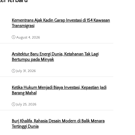
kel Terbaru
Kementrans Ajak Kadin Garap Investasi di 154 Kawasan
Transmigrasi
August 4, 2026
Arsitektur Baru Energi Dunia, Ketahanan Tak Lagi
Bertumpu pada Minyak
July 31, 2026
Ketika Hukum Menjadi Biaya Investasi, Kepastian Jadi
Barang Mahal
July 25, 2026
Burj Khalifa, Rahasia Desain Modern di Balik Menara
Tertinggi Dunia