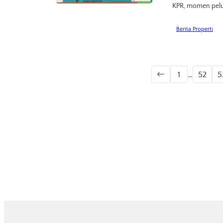
KPR, momen pelun
Berita Properti
1
…
52
5