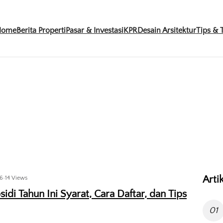
Home
Berita Properti
Pasar & Investasi
KPR
Desain Arsitektur
Tips & T
Arti
26
•
14 Views
di Tahun Ini Syarat, Cara Daftar, dan Tips
01