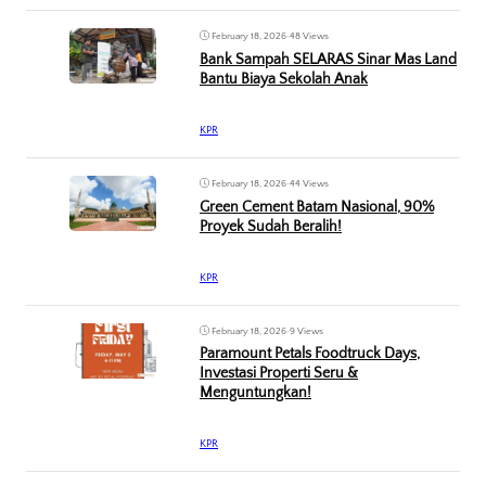
February 18, 2026
•
48 Views
Bank Sampah SELARAS Sinar Mas Land
Bantu Biaya Sekolah Anak
KPR
February 18, 2026
•
44 Views
Green Cement Batam Nasional, 90%
Proyek Sudah Beralih!
KPR
February 18, 2026
•
9 Views
Paramount Petals Foodtruck Days,
Investasi Properti Seru &
Menguntungkan!
KPR