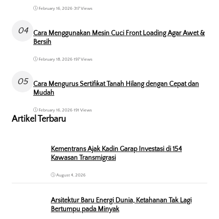
February 16, 2026
•
317 Views
04
Cara Menggunakan Mesin Cuci Front Loading Agar Awet &
Bersih
February 18, 2026
•
197 Views
05
Cara Mengurus Sertifikat Tanah Hilang dengan Cepat dan
Mudah
February 16, 2026
•
191 Views
Artikel Terbaru
Kementrans Ajak Kadin Garap Investasi di 154
Kawasan Transmigrasi
August 4, 2026
Arsitektur Baru Energi Dunia, Ketahanan Tak Lagi
Bertumpu pada Minyak