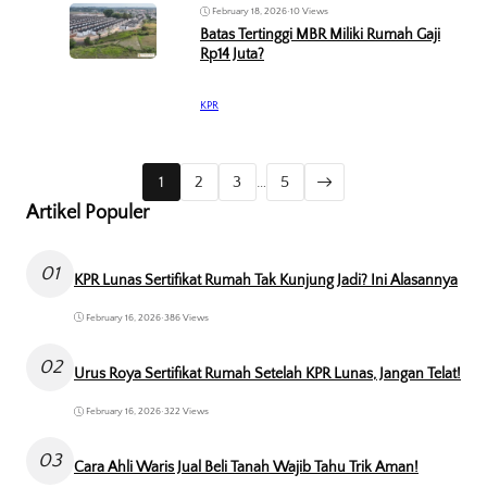
February 18, 2026
•
10 Views
Batas Tertinggi MBR Miliki Rumah Gaji
Rp14 Juta?
KPR
1
2
3
…
5
Artikel Populer
01
KPR Lunas Sertifikat Rumah Tak Kunjung Jadi? Ini Alasannya
February 16, 2026
•
386 Views
02
Urus Roya Sertifikat Rumah Setelah KPR Lunas, Jangan Telat!
February 16, 2026
•
322 Views
03
Cara Ahli Waris Jual Beli Tanah Wajib Tahu Trik Aman!