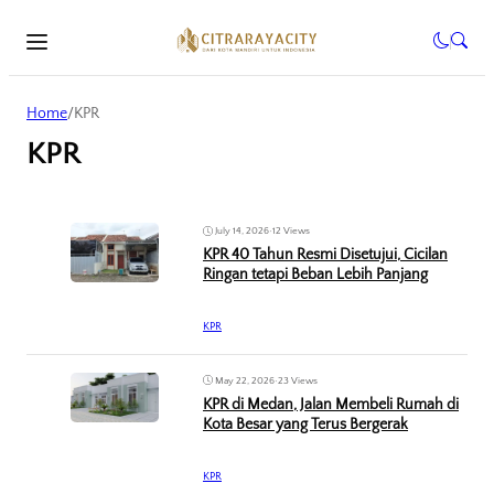
Home
/
KPR
KPR
July 14, 2026
•
12 Views
KPR 40 Tahun Resmi Disetujui, Cicilan
Ringan tetapi Beban Lebih Panjang
KPR
May 22, 2026
•
23 Views
KPR di Medan, Jalan Membeli Rumah di
Kota Besar yang Terus Bergerak
KPR