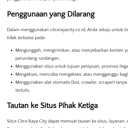
Penggunaan yang Dilarang
Dalam menggunakan citrarayacity.co.id, Anda setuju untuk t
tidak terbatas pada:
Mengunggah, mengirimkan, atau menyebarkan konten yan
perundang-undangan.
Menggunakan situs untuk tujuan penipuan, promosi ilegal,
Mengakses, mencoba mengakses, atau mengganggu bagian da
Menggunakan alat otomatis (bot, crawler, scraper) tanpa 
tertulis.
Tautan ke Situs Pihak Ketiga
Situs Citra Raya City dapat memuat tautan ke situs, layanan