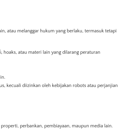
ain, atau melanggar hukum yang berlaku, termasuk tetapi
oaks, atau materi lain yang dilarang peraturan
in.
s, kecuali diizinkan oleh kebijakan robots atau perjanjian
ng properti, perbankan, pembiayaan, maupun media lain.