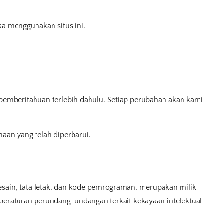
a menggunakan situs ini.
.
mberitahuan terlebih dahulu. Setiap perubahan akan kami
aan yang telah diperbarui.
o, desain, tata letak, dan kode pemrograman, merupakan milik
a peraturan perundang-undangan terkait kekayaan intelektual