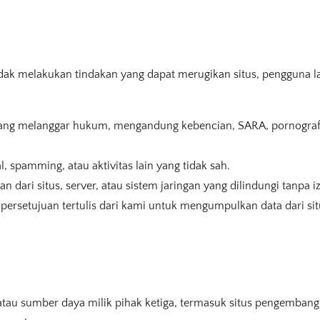
idak melakukan tindakan yang dapat merugikan situs, pengguna l
g melanggar hukum, mengandung kebencian, SARA, pornografi, h
 spamming, atau aktivitas lain yang tidak sah.
ri situs, server, atau sistem jaringan yang dilindungi tanpa iz
persetujuan tertulis dari kami untuk mengumpulkan data dari situ
, atau sumber daya milik pihak ketiga, termasuk situs pengemba