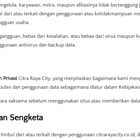
engelola, karyawan, mitra, maupun afiliasinya tidak bertanggung j
bul dari atau terkait dengan penggunaan atau ketidakmampuan me
angguan usaha.
a gangguan, bebas dari kesalahan, atau bebas dari virus maupu
gunaan antivirus dan backup data.
 Privasi
Citra Raya City, yang menjelaskan bagaimana kami men
lan dan penggunaan data sebagaimana diatur dalam Kebijakan P
ara saksama sebelum menggunakan situs atau memberikan data 
an Sengketa
timbul dari atau terkait dengan penggunaan citrarayacity.co.id, 