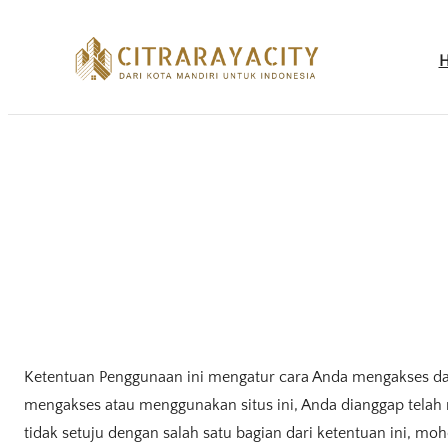
Ketentuan Penggunaan ini mengatur cara Anda mengakses 
mengakses atau menggunakan situs ini, Anda dianggap telah 
tidak setuju dengan salah satu bagian dari ketentuan ini, mo