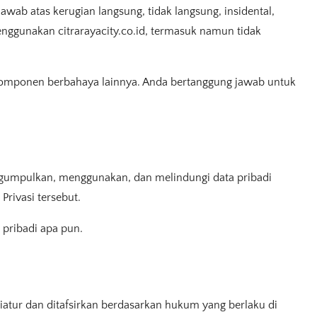
awab atas kerugian langsung, tidak langsung, insidental,
nggunakan citrarayacity.co.id, termasuk namun tidak
n komponen berbahaya lainnya. Anda bertanggung jawab untuk
gumpulkan, menggunakan, dan melindungi data pribadi
rivasi tersebut.
pribadi apa pun.
diatur dan ditafsirkan berdasarkan hukum yang berlaku di