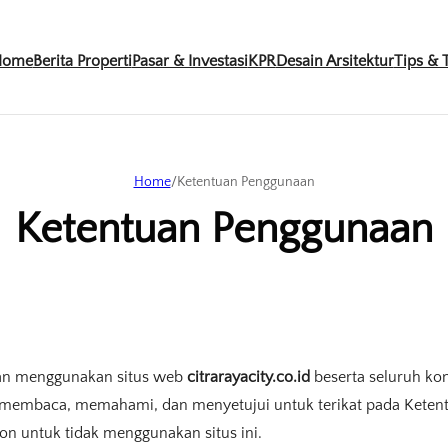
Home
Berita Properti
Pasar & Investasi
KPR
Desain Arsitektur
Tips & T
Home
/
Ketentuan Penggunaan
Ketentuan Penggunaan
dan menggunakan situs web
citrarayacity.co.id
beserta seluruh kon
membaca, memahami, dan menyetujui untuk terikat pada Ketentua
hon untuk tidak menggunakan situs ini.