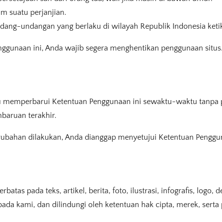
m suatu perjanjian.
ang-undangan yang berlaku di wilayah Republik Indonesia ketik
nggunaan ini, Anda wajib segera menghentikan penggunaan situs
memperbarui Ketentuan Penggunaan ini sewaktu-waktu tanpa pe
baruan terakhir.
ubahan dilakukan, Anda dianggap menyetujui Ketentuan Penggun
rbatas pada teks, artikel, berita, foto, ilustrasi, infografis, log
ada kami, dan dilindungi oleh ketentuan hak cipta, merek, sert