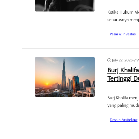
Ketika Hukum Men
seharusnya menja
Pasar & Investasi
July 22, 2026
•
7 
Burj Khalif
Tertinggi D
Burj Khalifa men
yang paling muda
Desain Arsitektur