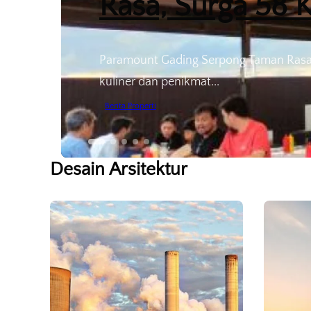
Rasa, Surga 58 K
Paramount Gading Serpong Taman Rasa 
kuliner dan penikmat...
Berita Properti
Desain Arsitektur