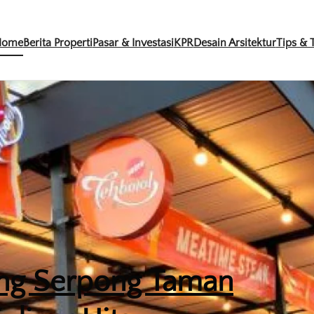
Home
Berita Properti
Pasar & Investasi
KPR
Desain Arsitektur
Tips & T
ng Serpong Taman