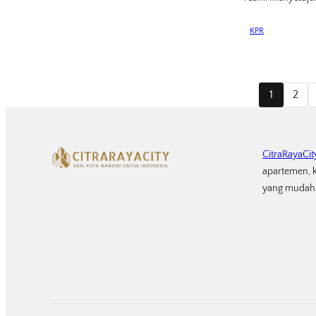
KPR
1
2
CitraRayaCit
apartemen, k
yang mudah 