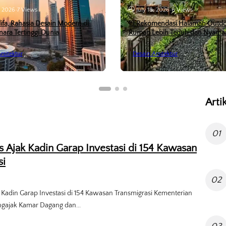
, 2026
•
7 Views
July 18, 2026
•
6 Views
lifa, Rahasia Desain Modern di
15 Rekomendasi Halaman Outdo
nara Tertinggi Dunia
Rumah Lebih Teduh dan Nyama
rsitektur
Desain Arsitektur
Arti
01
 Ajak Kadin Garap Investasi di 154 Kawasan
si
02
Kadin Garap Investasi di 154 Kawasan Transmigrasi Kementerian
ngajak Kamar Dagang dan...