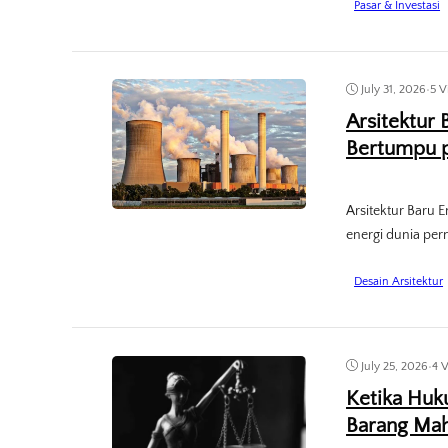
Pasar & Investasi
July 31, 2026
•
5 V
Arsitektur 
Bertumpu 
Arsitektur Baru 
energi dunia pern
Desain Arsitektur
July 25, 2026
•
4 
Ketika Huku
Barang Mah