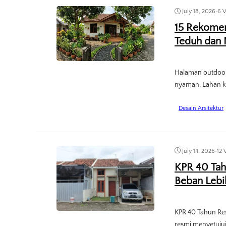
July 18, 2026
•
6 
15 Rekomen
Teduh dan
Halaman outdoor
nyaman. Lahan kec
Desain Arsitektur
July 14, 2026
•
12 
KPR 40 Tahu
Beban Lebi
KPR 40 Tahun Res
resmi menyetuju