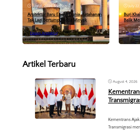
July 31, 2026
•
5 Views
July 22
Arsitektur Baru Energi Dunia, Ketahanan
Burj Kha
Tak Lagi Bertumpu pada Minyak
Balik Me
Desain Arsitektur
Desain A
Artikel Terbaru
August 4, 2026
Kementrans
Transmigra
Kementrans Ajak 
Transmigrasi me