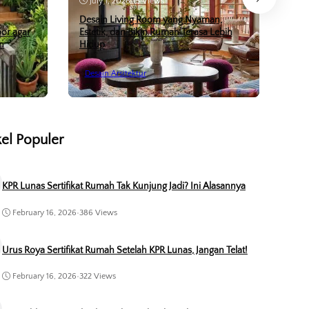
July 1, 2026
•
15 Views
Fe
Desain Living Room yang Nyaman,
or agar
Estetik, dan Bikin Rumah Terasa Lebih
Gran
n
Hidup
Rum
Desain Arsitektur
Des
kel Populer
KPR Lunas Sertifikat Rumah Tak Kunjung Jadi? Ini Alasannya
February 16, 2026
•
386 Views
Urus Roya Sertifikat Rumah Setelah KPR Lunas, Jangan Telat!
February 16, 2026
•
322 Views