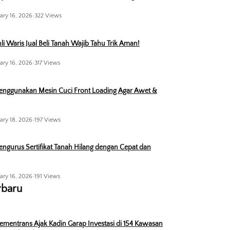
ary 16, 2026
•
322 Views
li Waris Jual Beli Tanah Wajib Tahu Trik Aman!
ary 16, 2026
•
317 Views
enggunakan Mesin Cuci Front Loading Agar Awet &
ary 18, 2026
•
197 Views
ngurus Sertifikat Tanah Hilang dengan Cepat dan
ary 16, 2026
•
191 Views
rbaru
ementrans Ajak Kadin Garap Investasi di 154 Kawasan