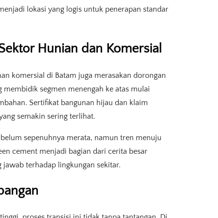
menjadi lokasi yang logis untuk penerapan standar
Sektor Hunian dan Komersial
unan komersial di Batam juga merasakan dorongan
g membidik segmen menengah ke atas mulai
mbahan. Sertifikat bangunan hijau dan klaim
ang semakin sering terlihat.
 belum sepenuhnya merata, namun tren menuju
reen cement menjadi bagian dari cerita besar
g jawab terhadap lingkungan sekitar.
apangan
ggi, proses transisi ini tidak tanpa tantangan. Di