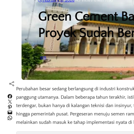
February 18, 2026
•
45
Views
•
6 Min read
Green Cement Ba
Proyek Sudah Ber
KPR
Perubahan besar sedang berlangsung di industri konstruk
Facebook
panggung utamanya. Dalam beberapa tahun terakhir, ist
Twitter
terdengar, bukan hanya di kalangan teknisi dan insinyur
Pinterest
Mail
hingga pemerintah pusat. Pergeseran menuju semen ramah
WhatsApp
melainkan sudah masuk ke tahap implementasi nyata di 