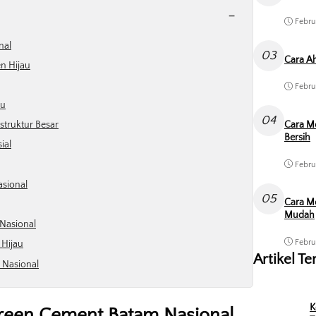
-
Febru
nal
03
Cara Ah
n Hijau
Febru
au
04
Cara M
struktur Besar
Bersih
ial
Febru
sional
05
Cara Me
Mudah
Nasional
Febru
 Hijau
Artikel Te
 Nasional
K
Green Cement Batam Nasional