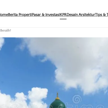
Home
Berita Properti
Pasar & Investasi
KPR
Desain Arsitektur
Tips & T
Beralih!