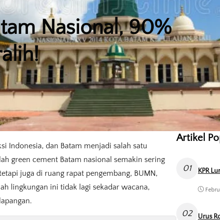
tam Nasional, 90%
alih!
Artikel P
si Indonesia, dan Batam menjadi salah satu
ilah green cement Batam nasional semakin sering
01
KPR Lun
, tetapi juga di ruang rapat pengembang, BUMN,
 lingkungan ini tidak lagi sekadar wacana,
Febru
lapangan.
02
Urus Ro