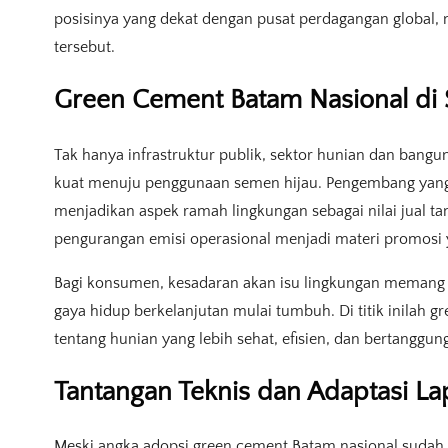
posisinya yang dekat dengan pusat perdagangan global, 
tersebut.
Green Cement Batam Nasional di 
Tak hanya infrastruktur publik, sektor hunian dan bang
kuat menuju penggunaan semen hijau. Pengembang yan
menjadikan aspek ramah lingkungan sebagai nilai jual ta
pengurangan emisi operasional menjadi materi promosi y
Bagi konsumen, kesadaran akan isu lingkungan memang
gaya hidup berkelanjutan mulai tumbuh. Di titik inilah g
tentang hunian yang lebih sehat, efisien, dan bertanggun
Tantangan Teknis dan Adaptasi L
Meski angka adopsi green cement Batam nasional sudah tin