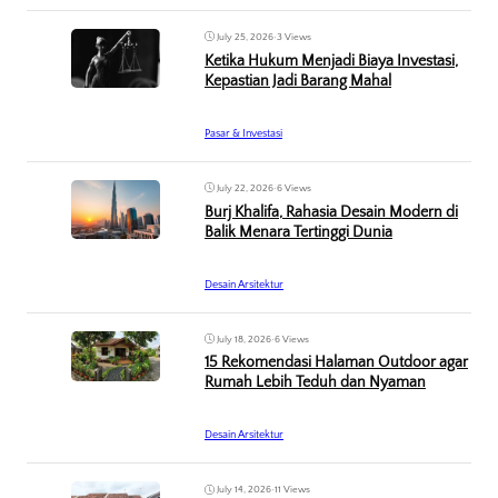
July 25, 2026
•
3 Views
Ketika Hukum Menjadi Biaya Investasi,
Kepastian Jadi Barang Mahal
Pasar & Investasi
July 22, 2026
•
6 Views
Burj Khalifa, Rahasia Desain Modern di
Balik Menara Tertinggi Dunia
Desain Arsitektur
July 18, 2026
•
6 Views
15 Rekomendasi Halaman Outdoor agar
Rumah Lebih Teduh dan Nyaman
Desain Arsitektur
July 14, 2026
•
11 Views