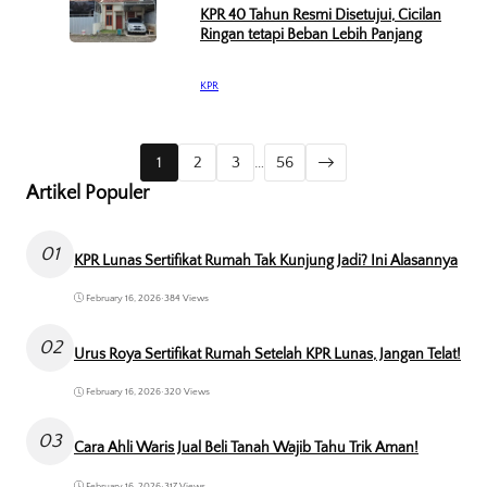
KPR 40 Tahun Resmi Disetujui, Cicilan
Ringan tetapi Beban Lebih Panjang
KPR
1
2
3
…
56
Artikel Populer
01
KPR Lunas Sertifikat Rumah Tak Kunjung Jadi? Ini Alasannya
February 16, 2026
•
384 Views
02
Urus Roya Sertifikat Rumah Setelah KPR Lunas, Jangan Telat!
February 16, 2026
•
320 Views
03
Cara Ahli Waris Jual Beli Tanah Wajib Tahu Trik Aman!
February 16, 2026
•
317 Views