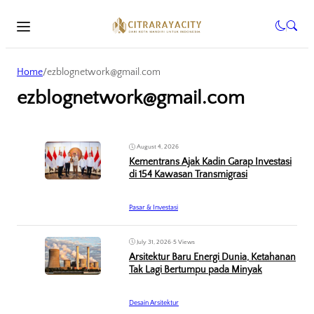
Home
/
ezblognetwork@gmail.com
ezblognetwork@gmail.com
August 4, 2026
Kementrans Ajak Kadin Garap Investasi
di 154 Kawasan Transmigrasi
Pasar & Investasi
July 31, 2026
•
5 Views
Arsitektur Baru Energi Dunia, Ketahanan
Tak Lagi Bertumpu pada Minyak
Desain Arsitektur