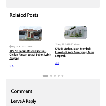
Related Posts
May 22, 2026
•
23 Views
Feb
July 14, 2026
•
12 Views
KPR di Medan, Jalan Membeli
Ban
KPR 40 Tahun Resmi Disetujui,
Rumah di Kota Besar yang Terus
Mas 
Cicilan Ringan tetapi Beban Lebih
Bergerak
Ana
Panjang
KPR
KPR
KPR
Comment
Leave A Reply