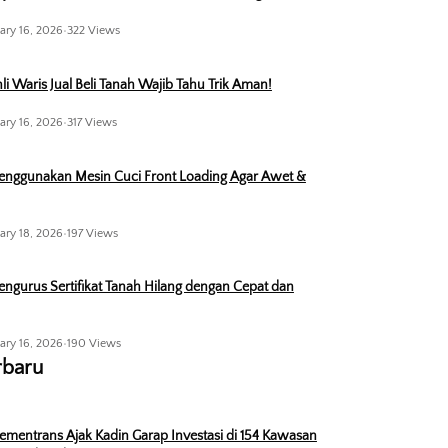
ary 16, 2026
•
322 Views
li Waris Jual Beli Tanah Wajib Tahu Trik Aman!
ary 16, 2026
•
317 Views
enggunakan Mesin Cuci Front Loading Agar Awet &
ary 18, 2026
•
197 Views
ngurus Sertifikat Tanah Hilang dengan Cepat dan
ary 16, 2026
•
190 Views
rbaru
ementrans Ajak Kadin Garap Investasi di 154 Kawasan