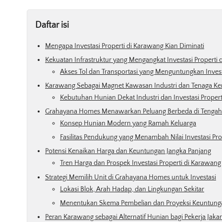
Daftar isi
Mengapa Investasi Properti di Karawang Kian Diminati
Kekuatan Infrastruktur yang Mengangkat Investasi Properti
Akses Tol dan Transportasi yang Menguntungkan Invest
Karawang Sebagai Magnet Kawasan Industri dan Tenaga Ke
Kebutuhan Hunian Dekat Industri dan Investasi Proper
Grahayana Homes Menawarkan Peluang Berbeda di Tengah
Konsep Hunian Modern yang Ramah Keluarga
Fasilitas Pendukung yang Menambah Nilai Investasi Pr
Potensi Kenaikan Harga dan Keuntungan Jangka Panjang
Tren Harga dan Prospek Investasi Properti di Karawang
Strategi Memilih Unit di Grahayana Homes untuk Investasi
Lokasi Blok, Arah Hadap, dan Lingkungan Sekitar
Menentukan Skema Pembelian dan Proyeksi Keuntung
Peran Karawang sebagai Alternatif Hunian bagi Pekerja Jaka