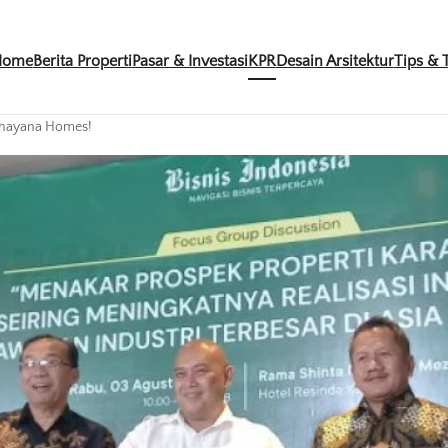
Home
Berita Properti
Pasar & Investasi
KPR
Desain Arsitektur
Tips & T
rahayana Homes!