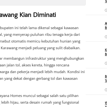
T
rawang Kian Diminati
A
upaten ini telah lama dikenal sebagai kawasan
B
al, yang menyerap puluhan ribu tenaga kerja dari
 tersebut otomatis memicu kebutuhan hunian yang
di Karawang menjadi peluang yang sulit diabaikan.
K
B
car membangun infrastruktur yang menghubungkan
n jalan tol, akses kereta, hingga rencana
rga dan pekerja menjadi lebih mudah. Kondisi ini
B
san yang dekat dengan gerbang tol dan kawasan
T
ayana Homes muncul sebagai salah satu pilihan
 lebih hijau, serta desain rumah yang fungsional
1