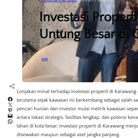
February 18, 2026
•
11
Views
•
7 Min read
Investasi Propert
Untung Besar di
KPR
Lonjakan minat terhadap investasi properti di Karawang
Facebook
terutama sejak kawasan ini berkembang sebagai salah satu
Twitter
pencari hunian dan investor mulai melirik kawasan se
Pinterest
Mail
antara lokasi strategis, fasilitas lengkap, dan potensi ke
WhatsApp
lahan di kota besar, investasi properti di Karawang menjad
disewakan maupun sebagai aset jangka panjang.