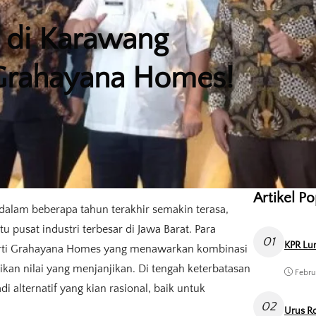
i di Karawang
 Grahayana Homes!
Artikel P
 dalam beberapa tahun terakhir semakin terasa,
 pusat industri terbesar di Jawa Barat. Para
01
KPR Lun
perti Grahayana Homes yang menawarkan kombinasi
naikan nilai yang menjanjikan. Di tengah keterbatasan
Febru
i alternatif yang kian rasional, baik untuk
02
Urus Ro