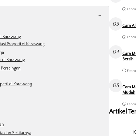
Febru
-
03
Cara Ah
 di Karawang
Febru
asi Properti di Karawang
04
rja
Cara M
Bersih
ti di Karawang
 Persaingan
Febru
operti di Karawang
05
Cara Me
Mudah
Febru
Artikel Te
an
K
rta dan Sekitarnya