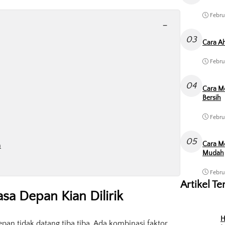
Febru
-
03
Cara Ah
Febru
04
Cara M
Bersih
Febru
05
Cara Me
n
Mudah
Febru
Artikel Te
a Depan Kian Dilirik
H
n tidak datang tiba tiba. Ada kombinasi faktor