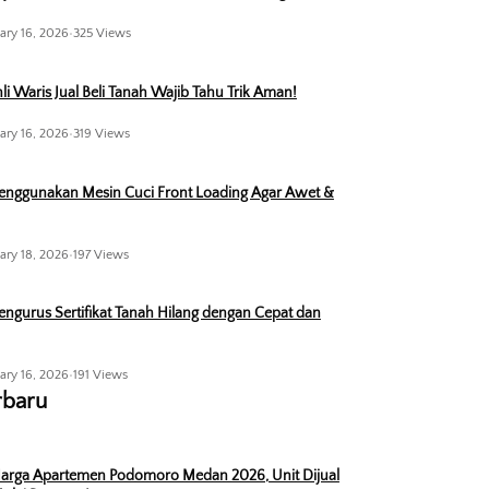
ary 16, 2026
•
325 Views
li Waris Jual Beli Tanah Wajib Tahu Trik Aman!
ary 16, 2026
•
319 Views
enggunakan Mesin Cuci Front Loading Agar Awet &
ary 18, 2026
•
197 Views
ngurus Sertifikat Tanah Hilang dengan Cepat dan
ary 16, 2026
•
191 Views
rbaru
arga Apartemen Podomoro Medan 2026, Unit Dijual