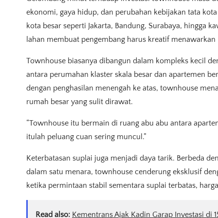
ekonomi, gaya hidup, dan perubahan kebijakan tata kota
kota besar seperti Jakarta, Bandung, Surabaya, hingga 
lahan membuat pengembang harus kreatif menawarkan hun
Townhouse biasanya dibangun dalam kompleks kecil deng
antara perumahan klaster skala besar dan apartemen ber
dengan penghasilan menengah ke atas, townhouse menawar
rumah besar yang sulit dirawat.
“Townhouse itu bermain di ruang abu abu antara aparte
itulah peluang cuan sering muncul.”
Keterbatasan suplai juga menjadi daya tarik. Berbeda d
dalam satu menara, townhouse cenderung eksklusif dengan
ketika permintaan stabil sementara suplai terbatas, har
Read also:
Kementrans Ajak Kadin Garap Investasi di 