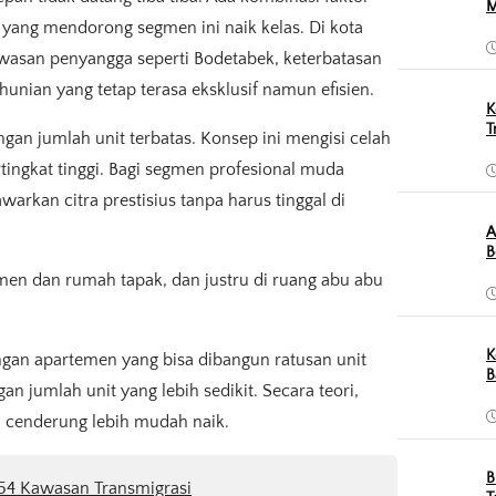
M
 yang mendorong segmen ini naik kelas. Di kota
kawasan penyangga seperti Bodetabek, keterbatasan
ian yang tetap terasa eksklusif namun efisien.
K
T
an jumlah unit terbatas. Konsep ini mengisi celah
tingkat tinggi. Bagi segmen profesional muda
kan citra prestisius tanpa harus tinggal di
A
B
men dan rumah tapak, dan justru di ruang abu abu
K
engan apartemen yang bisa dibangun ratusan unit
B
 jumlah unit yang lebih sedikit. Secara teori,
ga cenderung lebih mudah naik.
B
154 Kawasan Transmigrasi