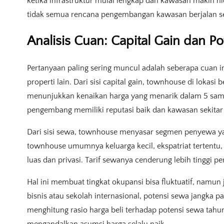
ketika infrastruktur mulai lengkap dan kawasan makin hid
tidak semua rencana pengembangan kawasan berjalan se
Analisis Cuan: Capital Gain dan P
Pertanyaan paling sering muncul adalah seberapa cuan 
properti lain. Dari sisi capital gain, townhouse di lokas
menunjukkan kenaikan harga yang menarik dalam 5 sampai
pengembang memiliki reputasi baik dan kawasan sekit
Dari sisi sewa, townhouse menyasar segmen penyewa 
townhouse umumnya keluarga kecil, ekspatriat tertentu
luas dan privasi. Tarif sewanya cenderung lebih tinggi pe
Hal ini membuat tingkat okupansi bisa fluktuatif, namun j
bisnis atau sekolah internasional, potensi sewa jangka p
menghitung rasio harga beli terhadap potensi sewa tahu