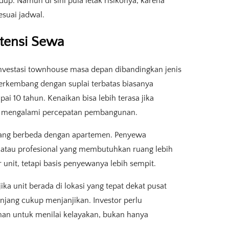
up. Namun di sini pula letak risikonya, karena
suai jadwal.
otensi Sewa
investasi townhouse masa depan dibandingkan jenis
i berkembang dengan suplai terbatas biasanya
 10 tahun. Kenaikan bisa lebih terasa jika
ar mengalami percepatan pembangunan.
yang berbeda dengan apartemen. Penyewa
, atau profesional yang membutuhkan ruang lebih
r unit, tetapi basis penyewanya lebih sempit.
ika unit berada di lokasi yang tepat dekat pusat
anjang cukup menjanjikan. Investor perlu
nan untuk menilai kelayakan, bukan hanya