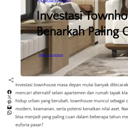
February 16, 2026
•
13
Views
•
6 Min read
Investasi Townh
Benarkah Paling 
Pasar & Investasi
Investasi townhouse masa depan mulai banyak dibicarak
Facebook
mencari alternatif selain apartemen dan rumah tapak klas
Twitter
hidup urban yang berubah, townhouse muncul sebagai 
Pinterest
Mail
modern, keamanan, serta potensi kenaikan nilai aset. Na
WhatsApp
bisa menjadi yang paling cuan dalam beberapa tahun men
euforia pasar?