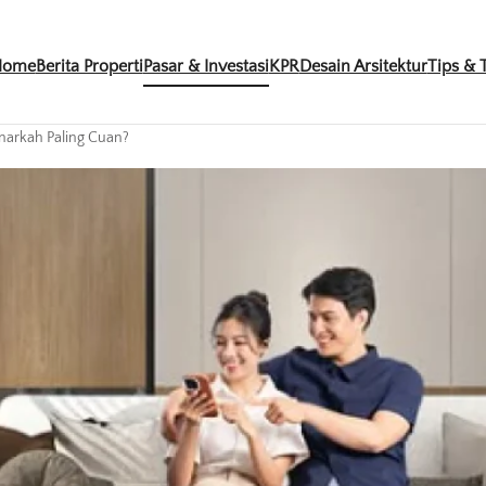
Home
Berita Properti
Pasar & Investasi
KPR
Desain Arsitektur
Tips & T
narkah Paling Cuan?