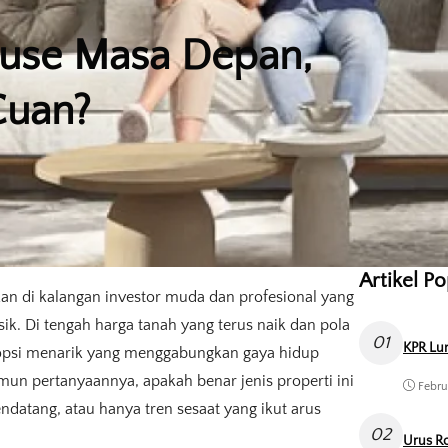
ouse Masa Depan,
Cuan?
Artikel P
an di kalangan investor muda dan profesional yang
ik. Di tengah harga tanah yang terus naik dan pola
01
KPR Lun
opsi menarik yang menggabungkan gaya hidup
mun pertanyaannya, apakah benar jenis properti ini
Febru
datang, atau hanya tren sesaat yang ikut arus
02
Urus Ro