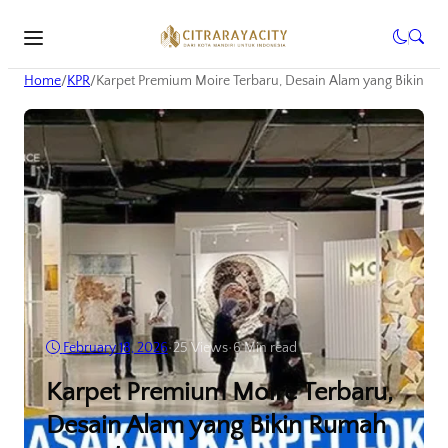
Home
/
KPR
/
Karpet Premium Moire Terbaru, Desain Alam yang Bikin 
February 18, 2026
•
25
Views
•
6 Min read
Karpet Premium Moire Terbaru,
Desain Alam yang Bikin Rumah