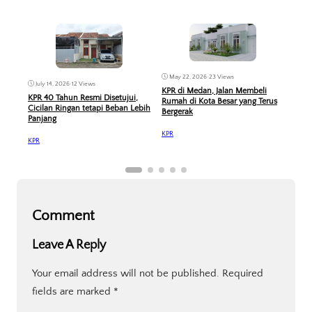
May 22, 2026
•
23 Views
Feb
July 14, 2026
•
12 Views
KPR di Medan, Jalan Membeli
Ban
KPR 40 Tahun Resmi Disetujui,
Rumah di Kota Besar yang Terus
Mas 
Cicilan Ringan tetapi Beban Lebih
Bergerak
Ana
Panjang
KPR
KPR
KPR
Comment
Leave A Reply
Your email address will not be published.
Required
fields are marked
*