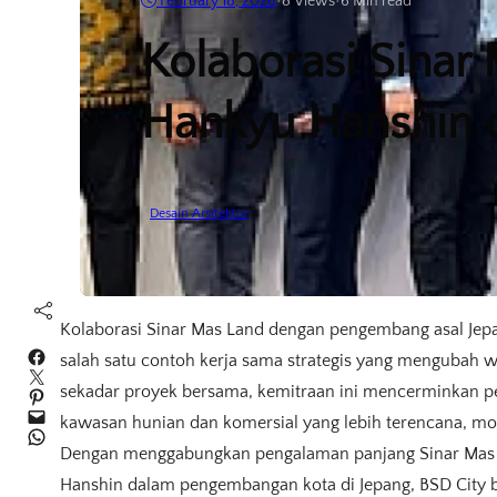
February 18, 2026
•
8
Views
•
6 Min read
Kolaborasi Sinar
Hankyu Hanshin 
Desain Arsitektur
Kolaborasi Sinar Mas Land dengan pengembang asal Jep
Facebook
salah satu contoh kerja sama strategis yang mengubah 
Twitter
sekadar proyek bersama, kemitraan ini mencerminkan
Pinterest
Mail
kawasan hunian dan komersial yang lebih terencana, mode
WhatsApp
Dengan menggabungkan pengalaman panjang Sinar Mas L
Hanshin dalam pengembangan kota di Jepang, BSD City 