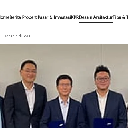
Home
Berita Properti
Pasar & Investasi
KPR
Desain Arsitektur
Tips & T
yu Hanshin di BSD