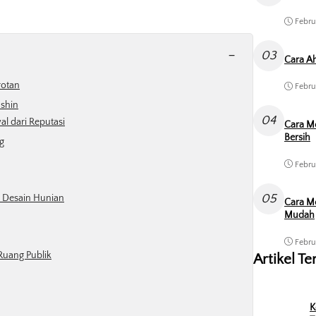
Febru
-
03
Cara Ah
rotan
Febru
nshin
04
l dari Reputasi
Cara M
Bersih
g
Febru
05
 Desain Hunian
Cara Me
Mudah
Febru
Ruang Publik
Artikel Te
K