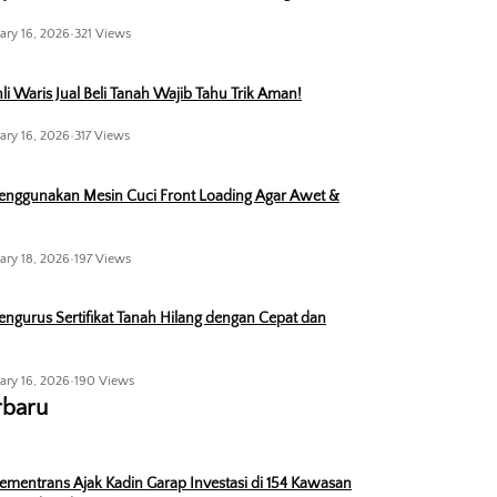
ary 16, 2026
•
321 Views
li Waris Jual Beli Tanah Wajib Tahu Trik Aman!
ary 16, 2026
•
317 Views
enggunakan Mesin Cuci Front Loading Agar Awet &
ary 18, 2026
•
197 Views
ngurus Sertifikat Tanah Hilang dengan Cepat dan
ary 16, 2026
•
190 Views
rbaru
ementrans Ajak Kadin Garap Investasi di 154 Kawasan