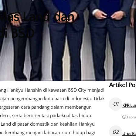
 Mas Land dan
di BSD
Artikel P
ang Hankyu Hanshin di kawasan BSD City menjadi
wajah pengembangan kota baru di Indonesia. Tidak
01
KPR Lun
 pergeseran cara pandang dalam membangun
rn, serta berorientasi pada kualitas hidup.
Febru
and di pasar domestik dan keahlian Hankyu
02
berkembang menjadi laboratorium hidup bagi
Urus Ro