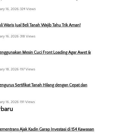
ary 16, 2026
•
324 Views
li Waris Jual Beli Tanah Wajib Tahu Trik Aman!
ary 16, 2026
•
318 Views
enggunakan Mesin Cuci Front Loading Agar Awet &
ary 18, 2026
•
197 Views
ngurus Sertifikat Tanah Hilang dengan Cepat dan
ary 16, 2026
•
191 Views
rbaru
ementrans Ajak Kadin Garap Investasi di 154 Kawasan