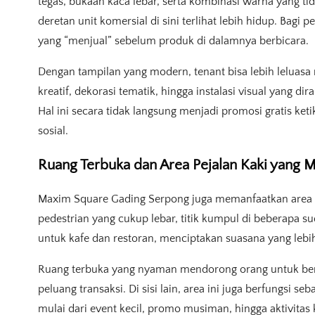
tegas, bukaan kaca lebar, serta kombinasi warna yang t
deretan unit komersial di sini terlihat lebih hidup. Bagi
yang “menjual” sebelum produk di dalamnya berbicara.
Dengan tampilan yang modern, tenant bisa lebih leluas
kreatif, dekorasi tematik, hingga instalasi visual yang 
Hal ini secara tidak langsung menjadi promosi gratis k
sosial.
Ruang Terbuka dan Area Pejalan Kaki yang
Maxim Square Gading Serpong juga memanfaatkan area terb
pedestrian yang cukup lebar, titik kumpul di beberapa 
untuk kafe dan restoran, menciptakan suasana yang leb
Ruang terbuka yang nyaman mendorong orang untuk ber
peluang transaksi. Di sisi lain, area ini juga berfungsi se
mulai dari event kecil, promo musiman, hingga aktivitas 