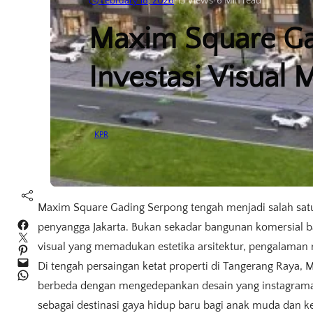
February 18, 2026
•
13
Views
•
6 Min read
Maxim Square Ga
Investasi Visual 
KPR
Maxim Square Gading Serpong tengah menjadi salah sat
Facebook
penyangga Jakarta. Bukan sekadar bangunan komersial b
Twitter
visual yang memadukan estetika arsitektur, pengalaman r
Pinterest
Mail
Di tengah persaingan ketat properti di Tangerang Raya
WhatsApp
berbeda dengan mengedepankan desain yang instagramabl
sebagai destinasi gaya hidup baru bagi anak muda dan k