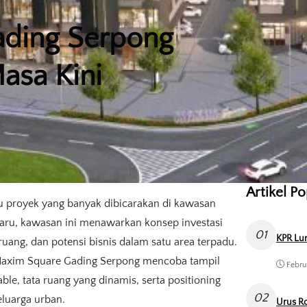
ding Serpong
Masa Kini
Artikel P
u proyek yang banyak dibicarakan di kawasan
aru, kawasan ini menawarkan konsep investasi
01
KPR Lun
uang, dan potensi bisnis dalam satu area terpadu.
, Maxim Square Gading Serpong mencoba tampil
Febru
e, tata ruang yang dinamis, serta positioning
02
eluarga urban.
Urus Ro