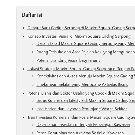
Daftar isi
Denyut Baru Gading Serpong di Maxim Square Gading Ser
Konsep Investasi Visual di Maxim Square Gading Serpong
Desain Fasad Maxim Square Gading Serpong yang Men
Ruang Terbuka dan Area Pejalan Kaki yang Mengunda
Potensi Branding Visual bagi Tenant
Lokasi Strategis Maxim Square Gading Serpong di Tengah P
Konektivitas dan Akses Menuju Maxim Square Gading
Lingkungan Sekitar yang Menopang Aktivitas Bisnis
Potensi Bisnis dan Sektor Usaha yang Cocok di Maxim Squ
Bisnis Kuliner dan Lifestyle di Maxim Square Gading S
Jasa Harian dan Layanan Penunjang Warga Sekitar
Tren Investasi Komersial dan Posisi Maxim Square Gading S
Daya Tahan Investasi di Tengah Persaingan Kawasan
Peran Komunitas dan Aktivitas Sosial di Kawasan