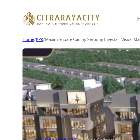
Home
/
KPR
/
Maxim Square Gading Serpong Investasi Visual Mas