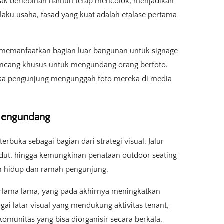
idak berlebihan namun tetap mencolok, menjadikan
 pelaku usaha, fasad yang kuat adalah etalase pertama
a memanfaatkan bagian luar bangunan untuk signage
dirancang khusus untuk mengundang orang berfoto.
etika pengunjung mengunggah foto mereka di media
 Mengundang
uka sebagai bagian dari strategi visual. Jalur
sudut, hingga kemungkinan penataan outdoor seating
ih hidup dan ramah pengunjung.
lama lama, yang pada akhirnya meningkatkan
bagai latar visual yang mendukung aktivitas tenant,
komunitas yang bisa diorganisir secara berkala.