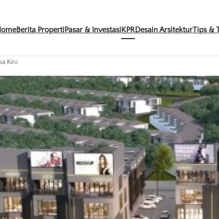
Home
Berita Properti
Pasar & Investasi
KPR
Desain Arsitektur
Tips & T
a Kini