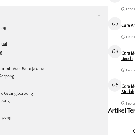
Febru
-
03
Cara Ah
pong
Febru
jual
04
ng
Cara M
Bersih
ertumbuhan Barat Jakarta
Febru
 Serpong
05
Cara Me
Mudah
are Gading Serpong
erpong
Febru
Artikel Te
erpong
K