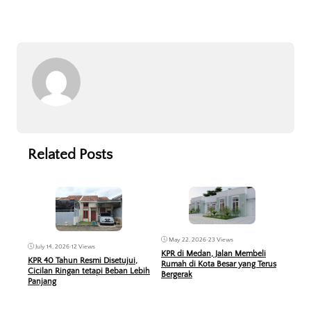
Related Posts
May 22, 2026
•
23 Views
Feb
July 14, 2026
•
12 Views
KPR di Medan, Jalan Membeli
Ban
KPR 40 Tahun Resmi Disetujui,
Rumah di Kota Besar yang Terus
Mas 
Cicilan Ringan tetapi Beban Lebih
Bergerak
Ana
Panjang