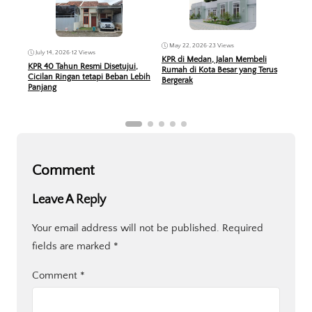
May 22, 2026
•
23 Views
Feb
July 14, 2026
•
12 Views
KPR di Medan, Jalan Membeli
Ban
KPR 40 Tahun Resmi Disetujui,
Rumah di Kota Besar yang Terus
Mas 
Cicilan Ringan tetapi Beban Lebih
Bergerak
Ana
Panjang
Comment
Leave A Reply
Your email address will not be published.
Required
fields are marked
*
Comment
*