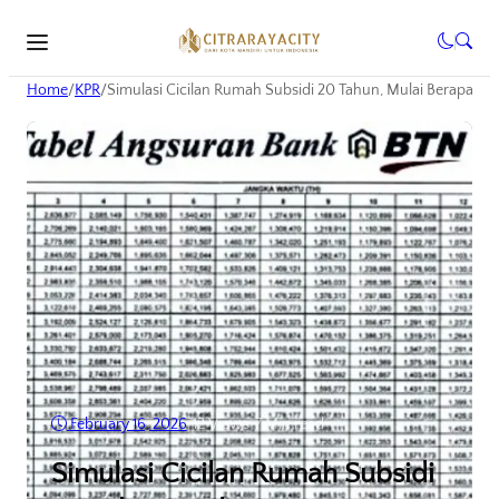
Home
/
KPR
/
Simulasi Cicilan Rumah Subsidi 20 Tahun, Mulai Berapa?
February 16, 2026
•
12
Views
•
7 Min read
Simulasi Cicilan Rumah Subsidi