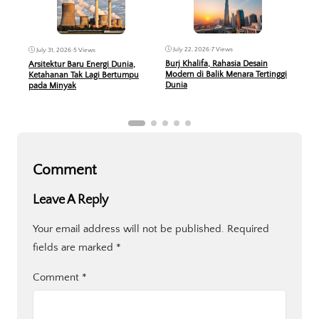
Jul
July 22, 2026
•
7 Views
July 31, 2026
•
5 Views
15 R
Burj Khalifa, Rahasia Desain
Arsitektur Baru Energi Dunia,
Outd
Modern di Balik Menara Tertinggi
Ketahanan Tak Lagi Bertumpu
Ted
Dunia
pada Minyak
Comment
Leave A Reply
Your email address will not be published.
Required
fields are marked
*
Comment
*