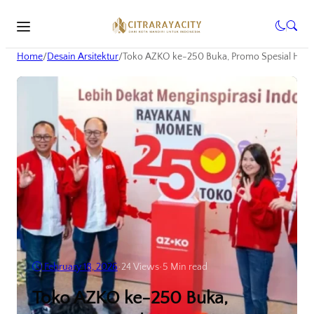
Home
/
Desain Arsitektur
/
Toko AZKO ke-250 Buka, Promo Spesial Hanya
February 18, 2026
•
24
Views
•
5 Min read
Toko AZKO ke-250 Buka,