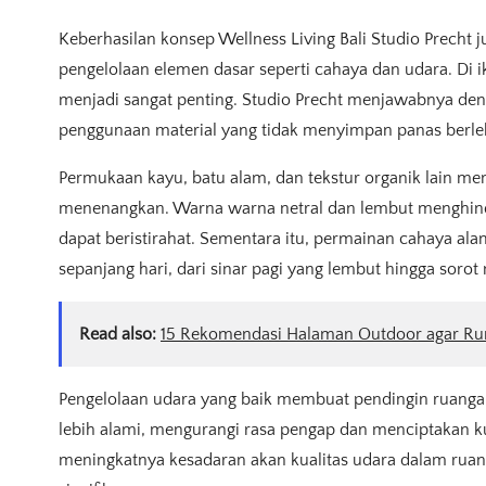
Keberhasilan konsep Wellness Living Bali Studio Precht
pengelolaan elemen dasar seperti cahaya dan udara. Di ik
menjadi sangat penting. Studio Precht menjawabnya deng
penggunaan material yang tidak menyimpan panas berle
Permukaan kayu, batu alam, dan tekstur organik lain m
menenangkan. Warna warna netral dan lembut menghindar
dapat beristirahat. Sementara itu, permainan cahaya a
sepanjang hari, dari sinar pagi yang lembut hingga sorot
Read also:
15 Rekomendasi Halaman Outdoor agar R
Pengelolaan udara yang baik membuat pendingin ruangan 
lebih alami, mengurangi rasa pengap dan menciptakan kua
meningkatnya kesadaran akan kualitas udara dalam ruang