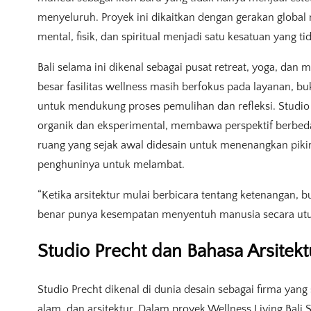
menyeluruh. Proyek ini dikaitkan dengan gerakan global
mental, fisik, dan spiritual menjadi satu kesatuan yang ti
Bali selama ini dikenal sebagai pusat retreat, yoga, dan
besar fasilitas wellness masih berfokus pada layanan, b
untuk mendukung proses pemulihan dan refleksi. Studio
organik dan eksperimental, membawa perspektif berbed
ruang yang sejak awal didesain untuk menenangkan pik
penghuninya untuk melambat.
“Ketika arsitektur mulai berbicara tentang ketenangan, b
benar punya kesempatan menyentuh manusia secara utu
Studio Precht dan Bahasa Arsitektu
Studio Precht dikenal di dunia desain sebagai firma yan
alam, dan arsitektur. Dalam proyek Wellness Living Bali 