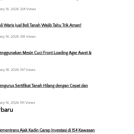
ary 16, 2026
•
324 Views
li Waris Jual Beli Tanah Wajib Tahu Trik Aman!
ary 16, 2026
•
318 Views
enggunakan Mesin Cuci Front Loading Agar Awet &
ary 18, 2026
•
197 Views
ngurus Sertifikat Tanah Hilang dengan Cepat dan
ary 16, 2026
•
191 Views
rbaru
ementrans Ajak Kadin Garap Investasi di 154 Kawasan