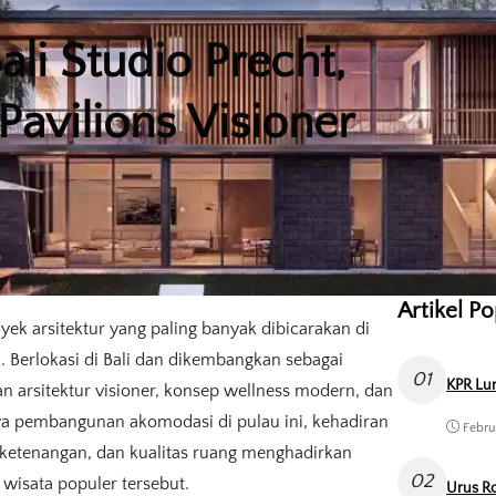
ali Studio Precht,
avilions Visioner
Artikel P
oyek arsitektur yang paling banyak dibicarakan di
. Berlokasi di Bali dan dikembangkan sebagai
01
KPR Lun
n arsitektur visioner, konsep wellness modern, dan
ya pembangunan akomodasi di pulau ini, kehadiran
Febru
ketenangan, dan kualitas ruang menghadirkan
02
 wisata populer tersebut.
Urus Ro