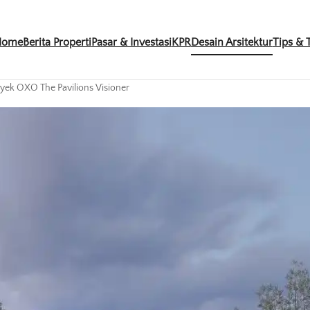
Home
Berita Properti
Pasar & Investasi
KPR
Desain Arsitektur
Tips & T
royek OXO The Pavilions Visioner