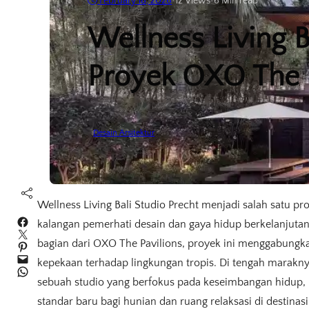
February 18, 2026
•
12
Views
•
6 Min read
Wellness Living B
Proyek OXO The P
Desain Arsitektur
Wellness Living Bali Studio Precht menjadi salah satu pr
Facebook
kalangan pemerhati desain dan gaya hidup berkelanjutan
Twitter
bagian dari OXO The Pavilions, proyek ini menggabungka
Pinterest
Mail
kepekaan terhadap lingkungan tropis. Di tengah marakn
WhatsApp
sebuah studio yang berfokus pada keseimbangan hidup, 
standar baru bagi hunian dan ruang relaksasi di destinasi