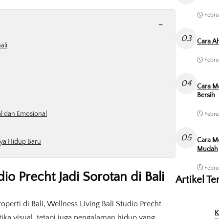
Febru
-
03
Cara Ah
ali
Febru
04
Cara M
Bersih
al dan Emosional
Febru
05
Cara Me
aya Hidup Baru
Mudah
Febru
o Precht Jadi Sorotan di Bali
Artikel Te
perti di Bali, Wellness Living Bali Studio Precht
K
ika visual, tetapi juga pengalaman hidup yang