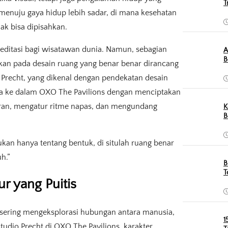
T
 menuju gaya hidup lebih sadar, di mana kesehatan
dak bisa dipisahkan.
 meditasi bagi wisatawan dunia. Namun, sebagian
A
B
ukan pada desain ruang yang benar benar dirancang
 Precht, yang dikenal dengan pendekatan desain
a ke dalam OXO The Pavilions dengan menciptakan
iran, mengatur ritme napas, dan mengundang
K
B
ukan hanya tentang bentuk, di situlah ruang benar
h.”
B
T
r yang Puitis
g sering mengeksplorasi hubungan antara manusia,
1
Studio Precht di OXO The Pavilions, karakter