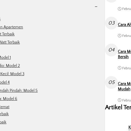
-
Febru
6
03
Cara Ah
dan Apartemen
t Terbaik
Febru
Watt Terbaik
04
Cara M
Bersih
odel 1
io: Model 2
Febru
Kecil: Model 3
05
odel 4
Cara Me
Mudah
indah Pindah: Model 5
a: Model 6
Febru
Artikel Te
 Hemat
rbaik
baik
K