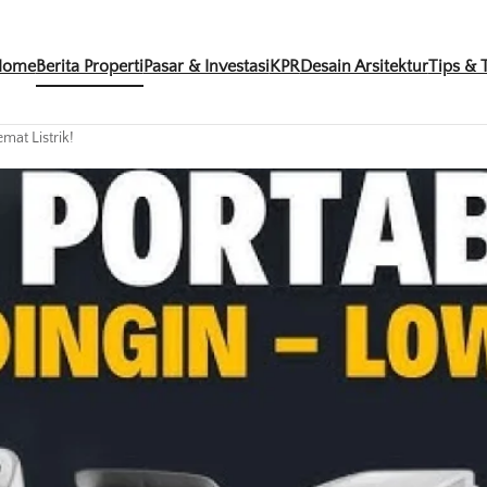
Home
Berita Properti
Pasar & Investasi
KPR
Desain Arsitektur
Tips & T
mat Listrik!