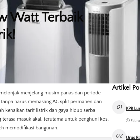
w Watt Terbaik
ik!
Artikel P
n melonjak menjelang musim panas dan periode
k tanpa harus memasang AC split permanen dan
01
KPR Lun
h kenaikan tarif listrik dan gaya hidup serba
g terasa masuk akal, terutama untuk penghuni kos,
Febru
leh memodifikasi bangunan.
02
Urus Ro