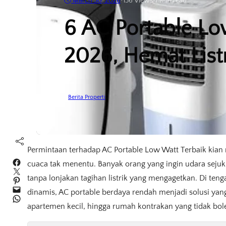
March 30, 2026
•
136
Views
•
7 Min read
6 AC Portable Lo
2026, Hemat Listr
Berita Properti
Permintaan terhadap AC Portable Low Watt Terbaik kia
Facebook
cuaca tak menentu. Banyak orang yang ingin udara seju
Twitter
tanpa lonjakan tagihan listrik yang mengagetkan. Di tenga
Pinterest
Mail
dinamis, AC portable berdaya rendah menjadi solusi yan
WhatsApp
apartemen kecil, hingga rumah kontrakan yang tidak bo