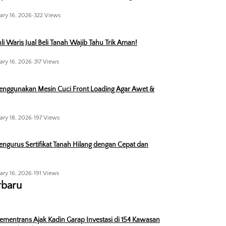
ary 16, 2026
•
322 Views
li Waris Jual Beli Tanah Wajib Tahu Trik Aman!
ary 16, 2026
•
317 Views
enggunakan Mesin Cuci Front Loading Agar Awet &
ary 18, 2026
•
197 Views
ngurus Sertifikat Tanah Hilang dengan Cepat dan
ary 16, 2026
•
191 Views
rbaru
ementrans Ajak Kadin Garap Investasi di 154 Kawasan