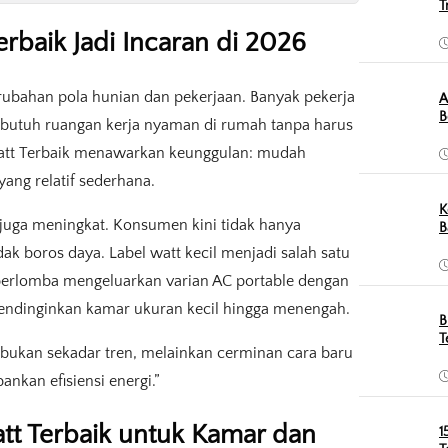
T
baik Jadi Incaran di 2026
erubahan pola hunian dan pekerjaan. Banyak pekerja
A
B
 butuh ruangan kerja nyaman di rumah tanpa harus
 Watt Terbaik menawarkan keunggulan: mudah
yang relatif sederhana.
K
i juga meningkat. Konsumen kini tidak hanya
B
dak boros daya. Label watt kecil menjadi salah satu
berlomba mengeluarkan varian AC portable dengan
mendinginkan kamar ukuran kecil hingga menengah.
B
T
t bukan sekadar tren, melainkan cerminan cara baru
kan efisiensi energi.”
tt Terbaik untuk Kamar dan
1