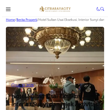
Home
/
Berita Properti
/
Hotel Sultan Usai Eksekusi, Interior Sunyi dan Jej
July 10, 2026
•
16
Views
•
9 Min read
Hotel Sultan Usai Eksekusi,
Interior Sunyi dan Jejak Aktivitas