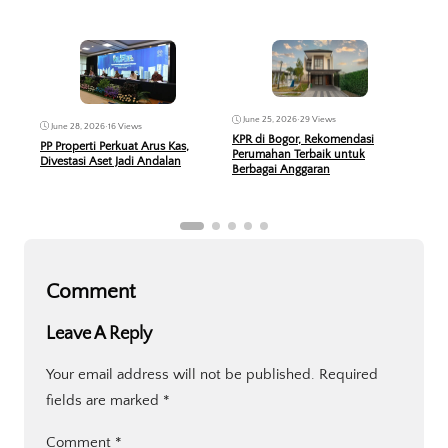
Ma
June 25, 2026
•
29 Views
June 28, 2026
•
16 Views
Desa
KPR di Bogor, Rekomendasi
PP Properti Perkuat Arus Kas,
Sent
Perumahan Terbaik untuk
Divestasi Aset Jadi Andalan
Menj
Berbagai Anggaran
Comment
Leave A Reply
Your email address will not be published.
Required
fields are marked
*
Comment
*