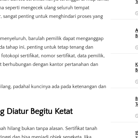
T
na seperti mengecek ulang seluruh tempat
 sangat penting untuk menghindari proses yang
A
B
ian menyeluruh, barulah pemilik dapat menganggap
a tahap ini, penting untuk tetap tenang dan
otokopi sertifikat, nomor sertifikat, data pemilik,
aat berhubungan dengan kantor pertanahan dan
K
B
 hilang, padahal kuncinya ada pada ketenangan dan
B
T
g Diatur Begitu Ketat
ah hilang bukan tanpa alasan. Sertifikat tanah
1
inggi dan bisa menjadi objek sengketa. Jika