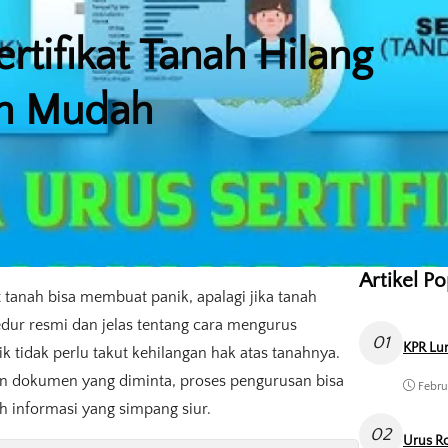
tifikat Tanah Hilang
an Mudah
Artikel P
 tanah bisa membuat panik, apalagi jika tanah
dur resmi dan jelas tentang cara mengurus
01
KPR Lun
lik tidak perlu takut kehilangan hak atas tanahnya.
n dokumen yang diminta, proses pengurusan bisa
Febru
eh informasi yang simpang siur.
02
Urus Ro