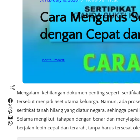
February 16, 2026
•
191
Views
•
6 Min read
Cara Mengurus Ser
dengan Cepat d
Berita Properti
Mengalami kehilangan dokumen penting seperti sertifikat
Facebook
tersebut menjadi aset utama keluarga. Namun, ada prose
Twitter
sertifikat tanah hilang yang diatur negara, sehingga pemi
Pinterest
Mail
Selama mengikuti tahapan dengan benar dan menyiapka
WhatsApp
berjalan lebih cepat dan terarah, tanpa harus tersesat ol