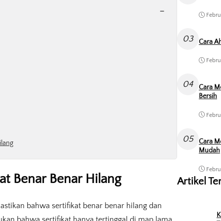
-
Febru
03
Cara Ah
Febru
04
Cara M
Bersih
Febru
05
Cara Me
ilang
Mudah
Febru
at Benar Benar Hilang
Artikel Te
stikan bahwa sertifikat benar benar hilang dan
K
kan bahwa sertifikat hanya tertinggal di map lama,