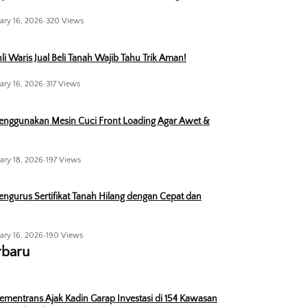
ary 16, 2026
•
320 Views
li Waris Jual Beli Tanah Wajib Tahu Trik Aman!
ary 16, 2026
•
317 Views
enggunakan Mesin Cuci Front Loading Agar Awet &
ary 18, 2026
•
197 Views
ngurus Sertifikat Tanah Hilang dengan Cepat dan
ary 16, 2026
•
190 Views
rbaru
ementrans Ajak Kadin Garap Investasi di 154 Kawasan