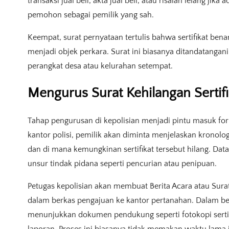
transaksi jual beli, akta jual beli, atau risalah lelang j
pemohon sebagai pemilik yang sah.
Keempat, surat pernyataan tertulis bahwa sertifikat bena
menjadi objek perkara. Surat ini biasanya ditandatangani
perangkat desa atau kelurahan setempat.
Mengurus Surat Kehilangan Sertifi
Tahap pengurusan di kepolisian menjadi pintu masuk form
kantor polisi, pemilik akan diminta menjelaskan kronologi 
dan di mana kemungkinan sertifikat tersebut hilang. Dat
unsur tindak pidana seperti pencurian atau penipuan.
Petugas kepolisian akan membuat Berita Acara atau Sura
dalam berkas pengajuan ke kantor pertanahan. Dalam b
menunjukkan dokumen pendukung seperti fotokopi sertif