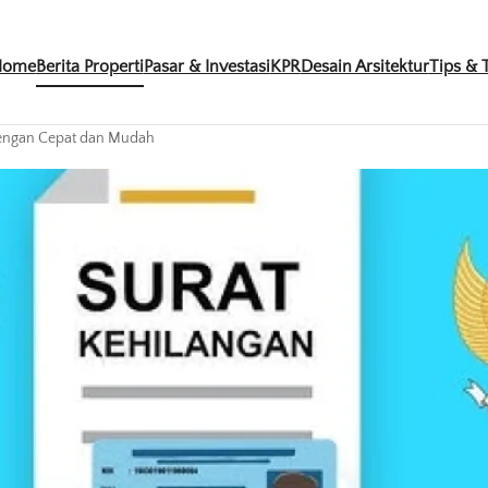
Home
Berita Properti
Pasar & Investasi
KPR
Desain Arsitektur
Tips & T
 dengan Cepat dan Mudah