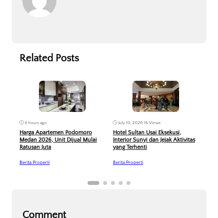
Related Posts
6 hours ago
Jun
July 10, 2026
•
16 Views
Harga Apartemen Podomoro
PP P
Hotel Sultan Usai Eksekusi,
Medan 2026, Unit Dijual Mulai
Dive
Interior Sunyi dan Jejak Aktivitas
Ratusan Juta
yang Terhenti
Berit
Berita Properti
Berita Properti
Comment