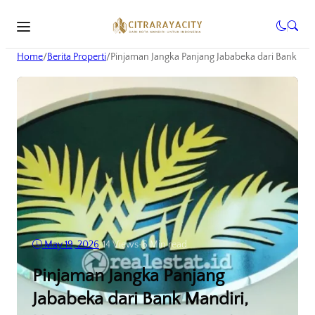
Home
/
Berita Properti
/
Pinjaman Jangka Panjang Jababeka dari Bank Man
May 19, 2026
•
14
Views
•
6 Min read
Pinjaman Jangka Panjang
Jababeka dari Bank Mandiri,