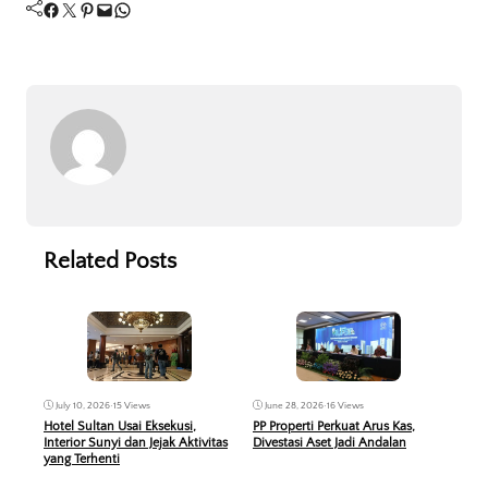
Facebook
Twitter
Pinterest
Mail
WhatsApp
Related Posts
Jun
June 28, 2026
•
16 Views
July 10, 2026
•
15 Views
KPR 
PP Properti Perkuat Arus Kas,
Hotel Sultan Usai Eksekusi,
Peru
Divestasi Aset Jadi Andalan
Interior Sunyi dan Jejak Aktivitas
Berb
yang Terhenti