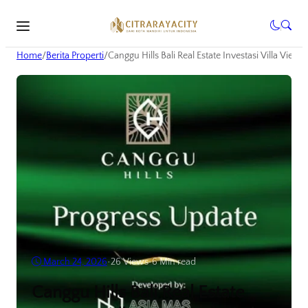
Home
/
Berita Properti
/
Canggu Hills Bali Real Estate Investasi Villa View 
March 24, 2026
•
26
Views
•
6 Min read
Canggu Hills Bali Real Estate