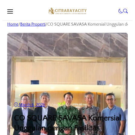
Home
/
Berita Properti
/
CO SQUARE SAVASA Komersial Unggulan dengan
March 6, 2026
•
3
Views
•
6 Min read
CO SQUARE SAVASA Komersial
Unggulan dengan Fasilitas