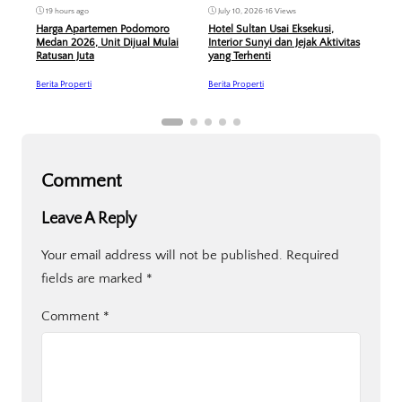
19 hours ago
Jun
July 10, 2026
•
16 Views
Harga Apartemen Podomoro
PP P
Hotel Sultan Usai Eksekusi,
Medan 2026, Unit Dijual Mulai
Dive
Interior Sunyi dan Jejak Aktivitas
Ratusan Juta
yang Terhenti
Berit
Berita Properti
Berita Properti
Comment
Leave A Reply
Your email address will not be published.
Required
fields are marked
*
Comment
*