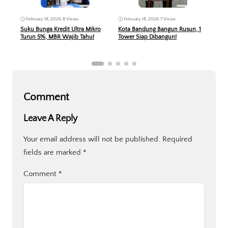
February 18, 2026
•
8 Views
February 18, 2026
•
7 Views
Feb
Suku Bunga Kredit Ultra Mikro
Kota Bandung Bangun Rusun, 1
Ment
Turun 5%, MBR Wajib Tahu!
Tower Siap Dibangun!
Suku
Comment
Leave A Reply
Your email address will not be published.
Required
fields are marked
*
Comment
*