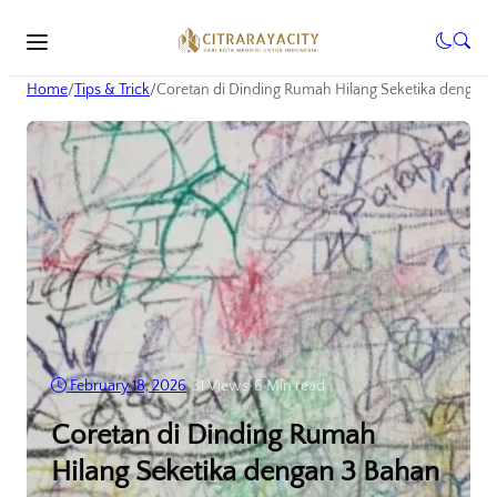
Home
/
Tips & Trick
/
Coretan di Dinding Rumah Hilang Seketika dengan 3
February 18, 2026
•
31
Views
•
6 Min read
Coretan di Dinding Rumah
Hilang Seketika dengan 3 Bahan