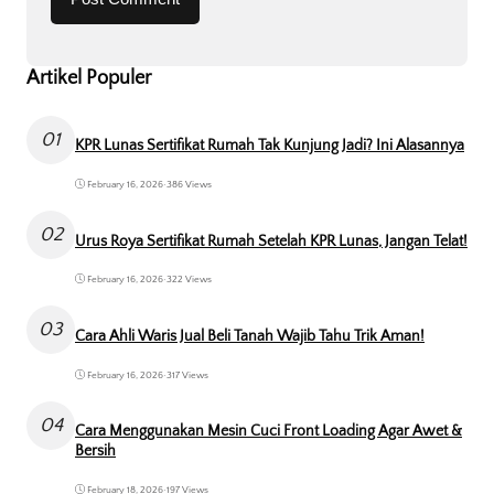
Artikel Populer
01
KPR Lunas Sertifikat Rumah Tak Kunjung Jadi? Ini Alasannya
February 16, 2026
•
386 Views
02
Urus Roya Sertifikat Rumah Setelah KPR Lunas, Jangan Telat!
February 16, 2026
•
322 Views
03
Cara Ahli Waris Jual Beli Tanah Wajib Tahu Trik Aman!
February 16, 2026
•
317 Views
04
Cara Menggunakan Mesin Cuci Front Loading Agar Awet &
Bersih
February 18, 2026
•
197 Views