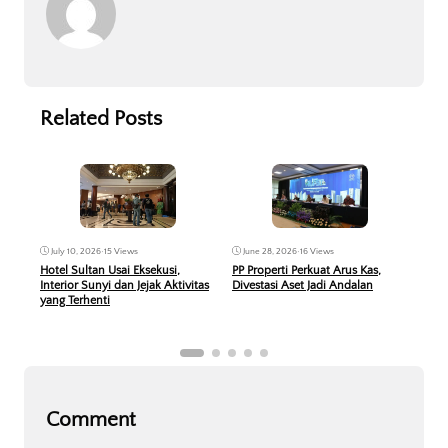
Related Posts
Jun
June 28, 2026
•
16 Views
July 10, 2026
•
15 Views
KPR 
PP Properti Perkuat Arus Kas,
Hotel Sultan Usai Eksekusi,
Peru
Divestasi Aset Jadi Andalan
Interior Sunyi dan Jejak Aktivitas
Berb
yang Terhenti
Comment