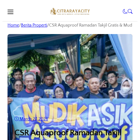
Home
/
Berita Properti
/
CSR Aquaproof Ramadan Takjil Gratis & Mudik 
March 27, 2026
•
7
Views
•
6 Min read
CSR Aquaproof Ramadan Takjil