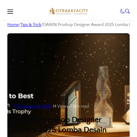
Home
/
Tips & Trick
/
DAIKIN Proshop Designer Award 2025 Lomba Desa
February 18, 2026
•
14
Views
•
7 Min read
DAIKIN Proshop Designer
Award 2025 Lomba Desain