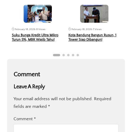
February 18, 2026
•
8 Views
February 18, 2026
•
7 Views
Feb
Suku Bunga Kredit Ultra Mikro
Kota Bandung Bangun Rusun, 1
Ment
Turun 5%, MBR Wajib Tahu!
Tower Siap Dibangun!
Suku
Comment
Leave A Reply
Your email address will not be published.
Required
fields are marked
*
Comment
*