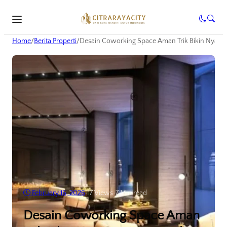
Home
/
Berita Properti
/
Desain Coworking Space Aman Trik Bikin Nyam
February 16, 2026
•
17
Views
•
7 Min read
Desain Coworking Space Aman