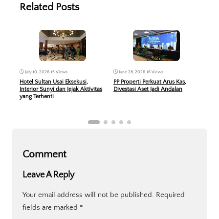
Related Posts
Jun
June 28, 2026
•
16 Views
July 10, 2026
•
15 Views
KPR 
PP Properti Perkuat Arus Kas,
Hotel Sultan Usai Eksekusi,
Peru
Divestasi Aset Jadi Andalan
Interior Sunyi dan Jejak Aktivitas
Berb
yang Terhenti
Comment
Leave A Reply
Your email address will not be published.
Required
fields are marked
*