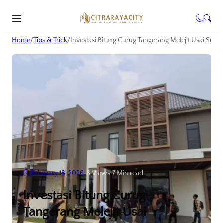
Home
/
Tips & Trick
/
Investasi Bitung Curug Tangerang Melejit Usai Su
February 18, 2026
•
8
Views
•
7 Min read
Investasi Bitung Curug
Tangerang Melejit Usai