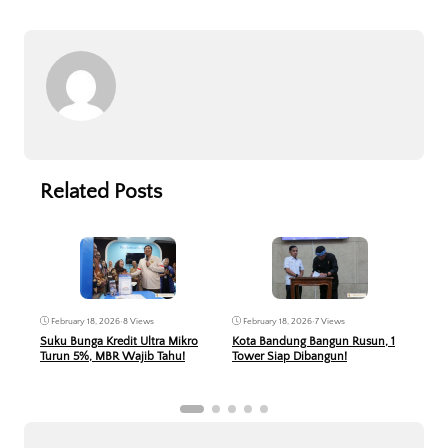
Related Posts
February 18, 2026
•
8 Views
February 18, 2026
•
7 Views
Feb
Suku Bunga Kredit Ultra Mikro
Kota Bandung Bangun Rusun, 1
Ment
Turun 5%, MBR Wajib Tahu!
Tower Siap Dibangun!
Suku