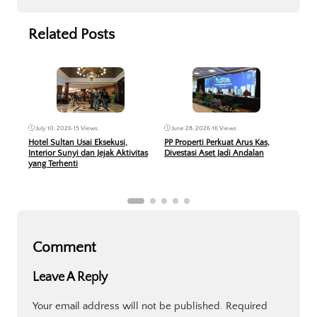
Related Posts
Jun
June 28, 2026
•
16 Views
July 10, 2026
•
15 Views
KPR 
PP Properti Perkuat Arus Kas,
Hotel Sultan Usai Eksekusi,
Peru
Divestasi Aset Jadi Andalan
Interior Sunyi dan Jejak Aktivitas
Berb
yang Terhenti
Comment
Leave A Reply
Your email address will not be published.
Required