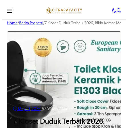
Home
/
Berita Properti
/
7 Kloset Duduk Terbaik 2026, Bikin Kamar Mand
May 10, 2026
•
52
Views
•
7 Min read
7 Kloset Duduk Terbaik 2026,