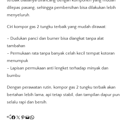
terbaik biasanya dirancang dengan komponen yang mudah
dilepas pasang, sehingga pembersihan bisa dilakukan lebih
menyeluruh.
Ciri kompor gas 2 tungku terbaik yang mudah dirawat:
– Dudukan panci dan burner bisa diangkat tanpa alat
tambahan
– Permukaan rata tanpa banyak celah kecil tempat kotoran
menumpuk
– Lapisan permukaan anti lengket terhadap minyak dan
bumbu
Dengan perawatan rutin, kompor gas 2 tungku terbaik akan
bertahan lebih lama, api tetap stabil, dan tampilan dapur pun
selalu rapi dan bersih.
Facebook
Twitter
Pinterest
Mail
WhatsApp