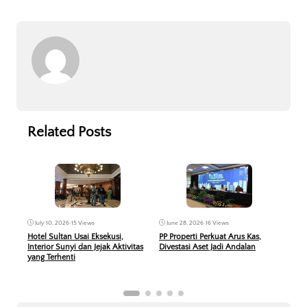
Related Posts
Jun
June 28, 2026
•
16 Views
July 10, 2026
•
15 Views
KPR 
PP Properti Perkuat Arus Kas,
Hotel Sultan Usai Eksekusi,
Peru
Divestasi Aset Jadi Andalan
Interior Sunyi dan Jejak Aktivitas
Berb
yang Terhenti