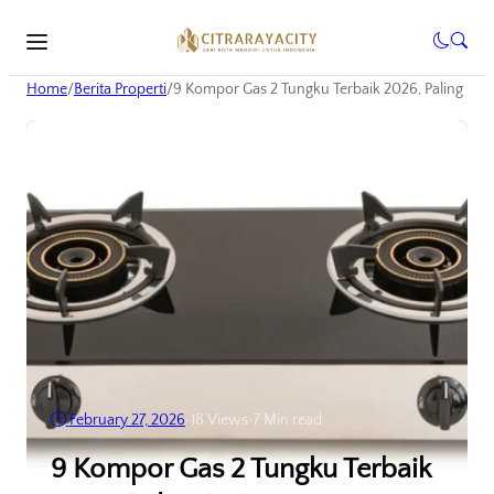
Home
/
Berita Properti
/
9 Kompor Gas 2 Tungku Terbaik 2026, Paling Irit!
February 27, 2026
•
18
Views
•
7 Min read
9 Kompor Gas 2 Tungku Terbaik