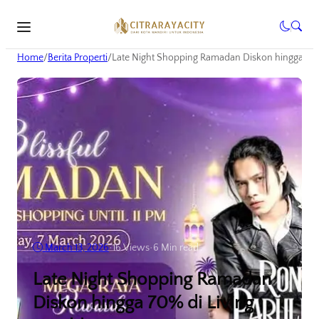
Home
/
Berita Properti
/
Late Night Shopping Ramadan Diskon hingga 70%
March 13, 2026
•
16
Views
•
6 Min read
Late Night Shopping Ramadan
Diskon hingga 70% di Living