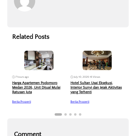
Related Posts
7 hours ago
Jun
July 10, 2026
•
16 Views
Harga Apartemen Podomoro
PP P
Hotel Sultan Usai Eksekusi,
Medan 2026, Unit Dijual Mulai
Dive
Interior Sunyi dan Jejak Aktivitas
Ratusan Juta
yang Terhenti
Berit
Berita Properti
Berita Properti
Comment