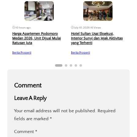
10 hours ago
Jun
July 10, 2026
•
16 Views
Harga Apartemen Podomoro
PP P
Hotel Sultan Usai Eksekusi,
Medan 2026, Unit Dijual Mulai
Dive
Interior Sunyi dan Jejak Aktivitas
Ratusan Juta
yang Terhenti
Berit
Berita Properti
Berita Properti
Comment
Leave A Reply
Your email address will not be published.
Required
fields are marked
*
Comment
*