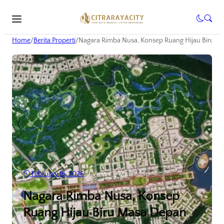
Home
/
Berita Properti
/
Nagara Rimba Nusa, Konsep Ruang Hijau Biru M
February 16, 2026
•
9
Views
•
6 Min read
Nagara Rimba Nusa, Konsep
Ruang Hijau Biru Masa Depan