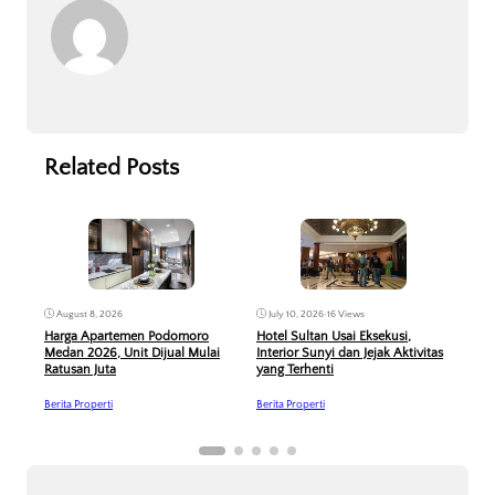
Related Posts
August 8, 2026
Jun
July 10, 2026
•
16 Views
Harga Apartemen Podomoro
PP P
Hotel Sultan Usai Eksekusi,
Medan 2026, Unit Dijual Mulai
Dive
Interior Sunyi dan Jejak Aktivitas
Ratusan Juta
yang Terhenti
Berit
Berita Properti
Berita Properti