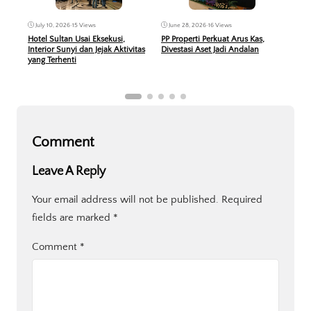
Jun
June 28, 2026
•
16 Views
July 10, 2026
•
15 Views
KPR 
PP Properti Perkuat Arus Kas,
Hotel Sultan Usai Eksekusi,
Peru
Divestasi Aset Jadi Andalan
Interior Sunyi dan Jejak Aktivitas
Berb
yang Terhenti
Comment
Leave A Reply
Your email address will not be published.
Required
fields are marked
*
Comment
*