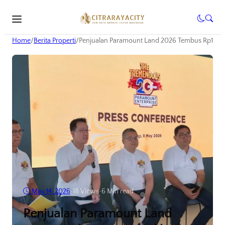
Home
/
Berita Properti
/
Penjualan Paramount Land 2026 Tembus Rp1,13 T 
May 14, 2026
•
18
Views
•
6 Min read
Penjualan Paramount Land