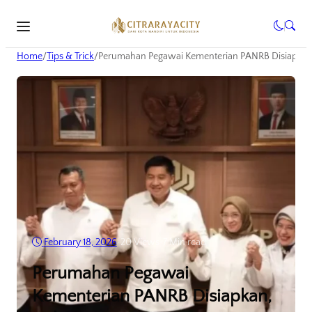
Home
/
Tips & Trick
/
Perumahan Pegawai Kementerian PANRB Disiapkan
February 18, 2026
•
20
Views
•
7 Min read
Perumahan Pegawai
Kementerian PANRB Disiapkan,