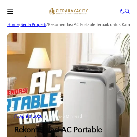
Home
/
Berita Properti
/
Rekomendasi AC Portable Terbaik untuk Kamar 
April 8, 2026
•
39
Views
•
6 Min read
Rekomendasi AC Portable