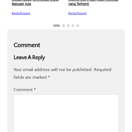
Ratusan Juta
yang Terhenti
Berit
Berita Properti
Berita Properti
Comment
Leave A Reply
Your email address will not be published.
Required
fields are marked
*
Comment
*