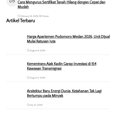
05
Cara Mengurus Sertifikat Tanah Hilang dengan Cepat dan
Mudah
February 16, 2026
•
191 Views
Artikel Terbaru
Harga Apartemen Podomoro Medan 2026, Unit Dijual
Mulai Ratusan Juta
August 8, 2026
Kementrans Ajak Kadin Garap Investasi di 154
Kawasan Transmigrasi
August 4, 2026
Arsitektur Baru Energi Dunia, Ketahanan Tak Lagi
Bertumpu pada Minyak
July 31, 2026