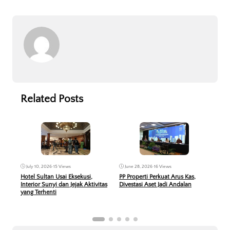
Related Posts
Jun
June 28, 2026
•
16 Views
July 10, 2026
•
15 Views
KPR 
PP Properti Perkuat Arus Kas,
Hotel Sultan Usai Eksekusi,
Peru
Divestasi Aset Jadi Andalan
Interior Sunyi dan Jejak Aktivitas
Berb
yang Terhenti