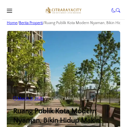
Home
/
Berita Properti
/
Ruang Publik Kota Modern Nyaman, Bikin Hidup 
March 31, 2026
•
20
Views
•
7 Min read
Ruang Publik Kota Modern
Nyaman, Bikin Hidup Makin