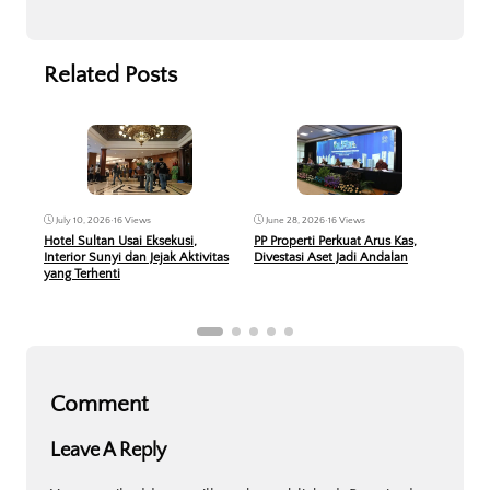
Related Posts
Jun
June 28, 2026
•
16 Views
July 10, 2026
•
16 Views
KPR 
PP Properti Perkuat Arus Kas,
Hotel Sultan Usai Eksekusi,
Peru
Divestasi Aset Jadi Andalan
Interior Sunyi dan Jejak Aktivitas
Berb
yang Terhenti
Comment
Leave A Reply