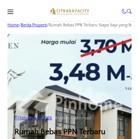
Home
/
Berita Properti
/
Rumah Bebas PPN Terbaru Siapa Saja yang Berh
February 16, 2026
•
14
Views
•
6 Min read
Rumah Bebas PPN Terbaru