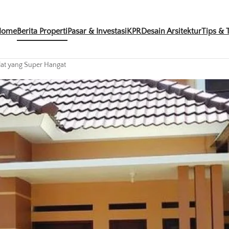
Home
Berita Properti
Pasar & Investasi
KPR
Desain Arsitektur
Tips & T
lat yang Super Hangat