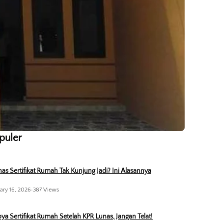
opuler
as Sertifikat Rumah Tak Kunjung Jadi? Ini Alasannya
ary 16, 2026
•
387 Views
ya Sertifikat Rumah Setelah KPR Lunas, Jangan Telat!