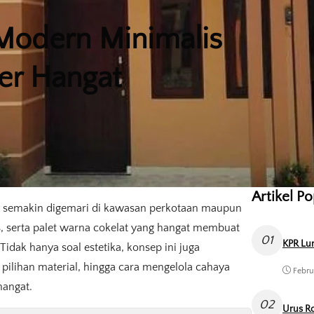
Modern Minimalis
er Hangat
Artikel P
 semakin digemari di kawasan perkotaan maupun
as, serta palet warna cokelat yang hangat membuat
01
KPR Lun
idak hanya soal estetika, konsep ini juga
pilihan material, hingga cara mengelola cahaya
Febru
hangat.
02
Urus Ro