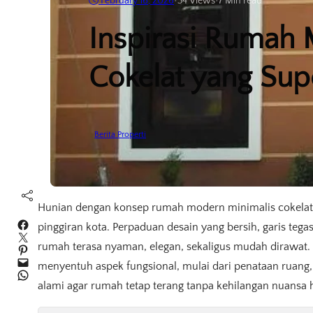
February 16, 2026
•
34
Views
•
7 Min read
Inspirasi Rumah 
Cokelat yang Sup
Berita Properti
Hunian dengan konsep rumah modern minimalis cokelat
Facebook
pinggiran kota. Perpaduan desain yang bersih, garis teg
Twitter
rumah terasa nyaman, elegan, sekaligus mudah dirawat. T
Pinterest
Mail
menyentuh aspek fungsional, mulai dari penataan ruang, 
WhatsApp
alami agar rumah tetap terang tanpa kehilangan nuansa 