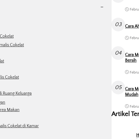
-
Febru
03
Cara Ah
 Cokelat
Febru
malis Cokelat
04
Cara M
Bersih
at
Febru
is Cokelat
05
Cara Me
i Ruang Keluarga
Mudah
gan
Febru
Area Makan
Artikel Te
is Cokelat di Kamar
H