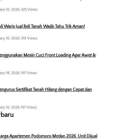
ary 16, 2026
•
325 Views
li Waris Jual Beli Tanah Wajib Tahu Trik Aman!
ary 16, 2026
•
319 Views
enggunakan Mesin Cuci Front Loading Agar Awet &
ary 18, 2026
•
197 Views
ngurus Sertifikat Tanah Hilang dengan Cepat dan
ary 16, 2026
•
191 Views
rbaru
arga Apartemen Podomoro Medan 2026, Unit Dijual