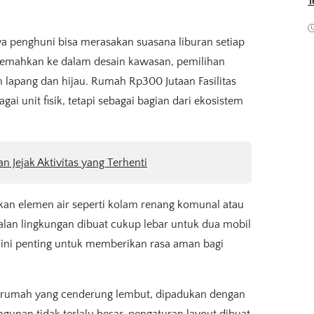
T
penghuni bisa merasakan suasana liburan setiap
terjemahkan ke dalam desain kawasan, pemilihan
ih lapang dan hijau. Rumah Rp300 Jutaan Fasilitas
 unit fisik, tetapi sebagai bagian dari ekosistem
an Jejak Aktivitas yang Terhenti
an elemen air seperti kolam renang komunal atau
Jalan lingkungan dibuat cukup lebar untuk dua mobil
n ini penting untuk memberikan rasa aman bagi
d rumah yang cenderung lembut, dipadukan dengan
unan tidak terlalu besar, pengaturan layout dibuat