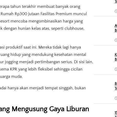
T
erapa tahun terakhir membuat banyak orang
ep Rumah Rp300 Jutaan Fasilitas Premium muncul
Resort mencoba mengombinasikan harga yang
A
k dengan hunian kelas atas, seperti clubhouse,
B
si produktif saat ini. Mereka tidak lagi hanya
i ruang hidup yang mendukung kesehatan mental
K
B
ur jogging menjadi pertimbangan serius. Di sisi lain,
ma KPR yang lebih fleksibel sehingga cicilan
luarga muda.
B
adai hanya akan menjadi tempat singgah, bukan
T
ang Mengusung Gaya Liburan
1