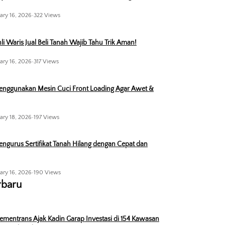
ary 16, 2026
•
322 Views
li Waris Jual Beli Tanah Wajib Tahu Trik Aman!
ary 16, 2026
•
317 Views
enggunakan Mesin Cuci Front Loading Agar Awet &
ary 18, 2026
•
197 Views
ngurus Sertifikat Tanah Hilang dengan Cepat dan
ary 16, 2026
•
190 Views
rbaru
ementrans Ajak Kadin Garap Investasi di 154 Kawasan