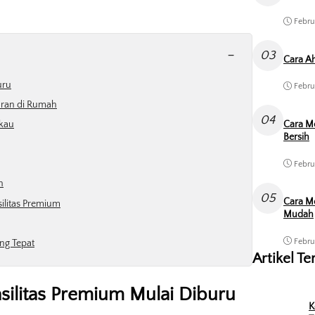
Febru
-
03
Cara Ah
uru
Febru
ran di Rumah
04
gkau
Cara M
Bersih
Febru
n
05
Cara Me
ilitas Premium
Mudah
Febru
ng Tepat
Artikel Te
ilitas Premium Mulai Diburu
K