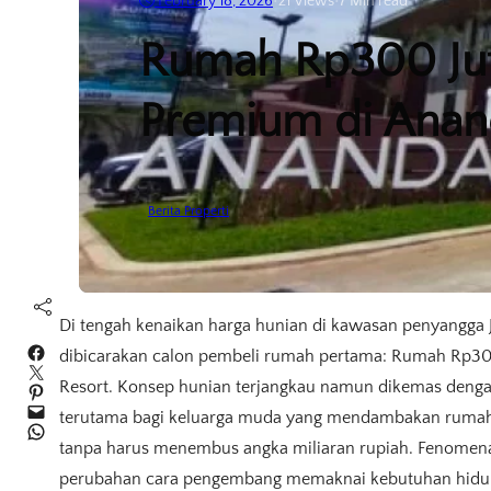
February 18, 2026
•
21
Views
•
7 Min read
Rumah Rp300 Juta
Premium di Anan
Berita Properti
Di tengah kenaikan harga hunian di kawasan penyangga 
Facebook
dibicarakan calon pembeli rumah pertama: Rumah Rp300
Twitter
Resort. Konsep hunian terjangkau namun dikemas dengan fa
Pinterest
Mail
terutama bagi keluarga muda yang mendambakan rumah 
WhatsApp
tanpa harus menembus angka miliaran rupiah. Fenomena i
perubahan cara pengembang memaknai kebutuhan hidu