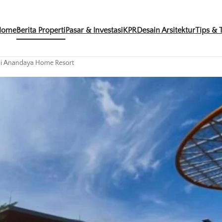
Home
Berita Properti
Pasar & Investasi
KPR
Desain Arsitektur
Tips & T
di Anandaya Home Resort