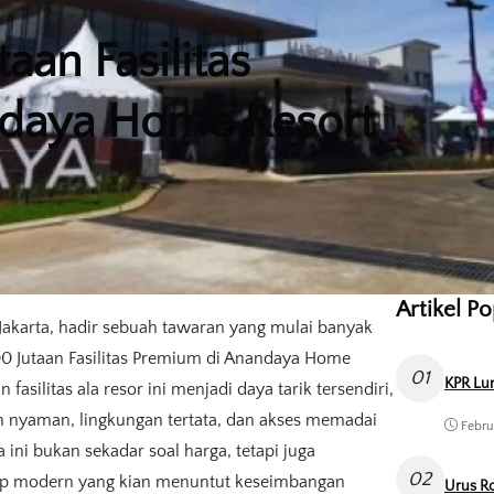
an Fasilitas
daya Home Resort
Artikel P
Jakarta, hadir sebuah tawaran yang mulai banyak
 Jutaan Fasilitas Premium di Anandaya Home
01
KPR Lun
silitas ala resor ini menjadi daya tarik tersendiri,
nyaman, lingkungan tertata, dan akses memadai
Febru
ni bukan sekadar soal harga, tetapi juga
02
p modern yang kian menuntut keseimbangan
Urus Ro