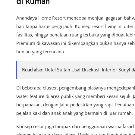
di Rumah
Anandaya Home Resort mencoba menjual gagasan bahwa 
hari tanpa harus pergi jauh. Konsep resort living ini di
fasilitas, hingga penataan ruang terbuka yang dibuat leb
Premium di kawasan ini dikembangkan bukan hanya sebagai
hunian yang terencana.
Read also:
Hotel Sultan Usai Eksekusi, Interior Sunyi d
Di beberapa cluster, pengembang biasanya mengedepank
water feature di area publik yang memberi kesan sejuk. 
berpapasan, dengan jalur pedestrian yang rapi. Penataa
pejalan kaki dan anak anak yang bermain di luar rumah.
Konsep resor juga tampak dari penggunaan warna fasa
elemen kayu atau batu alam. Meski ukuran tanah dan bang