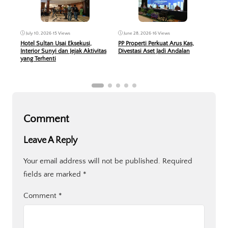
Jun
June 28, 2026
•
16 Views
July 10, 2026
•
15 Views
KPR 
PP Properti Perkuat Arus Kas,
Hotel Sultan Usai Eksekusi,
Peru
Divestasi Aset Jadi Andalan
Interior Sunyi dan Jejak Aktivitas
Berb
yang Terhenti
Comment
Leave A Reply
Your email address will not be published.
Required
fields are marked
*
Comment
*